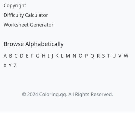
Copyright
Difficulty Calculator
Worksheet Generator
Browse Alphabetically
A
B
C
D
E
F
G
H
I
J
K
L
M
N
O
P
Q
R
S
T
U
V
W
X
Y
Z
© 2024 Coloring.gg. All Rights Reserved.