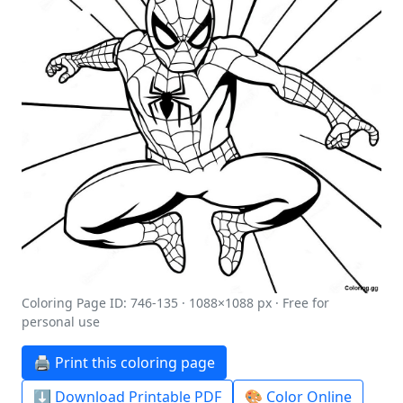
Coloring Page ID: 746-135 · 1088×1088 px · Free for
personal use
🖨️ Print this coloring page
⬇️ Download Printable PDF
🎨 Color Online