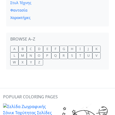
Στυλ Τέχνης
Φαντασία
Χαρακτήρες
BROWSE A–Z
A
B
C
D
E
F
G
H
I
J
K
L
M
N
O
P
Q
R
S
T
U
V
W
X
Y
Z
POPULAR COLORING PAGES