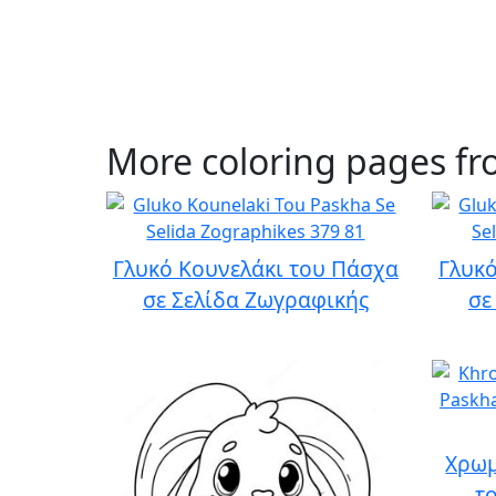
More coloring pages f
Γλυκό Κουνελάκι του Πάσχα
Γλυκό
σε Σελίδα Ζωγραφικής
σε
Χρωμ
τ