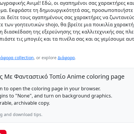
ωγραφικής Ανιμέ! Εδώ, οι αγαπημένοι σας χαρακτήρες κα
ώμα. Εκφράστε τη δημιουργικότητά σας, προσωποποιήστε
 και δείτε τους αγαπημένους σας χαρακτήρες να ζωντανεύ
τε των γοητευτικών shojo, θα βρείτε μια ποικιλία χαρακτ
η διασκέδαση της εξερεύνησης της καλλιτεχνικής σας πλ
 πιάστε τις μπογιές και τα πινέλα σας και ας γεμίσουμε αυ
ιάφορα collection
, or explore
Διάφορα
.
ής Με Φανταστικό Τοπίο Anime coloring page
on to open the coloring page in your browser.
rgins to "None", and turn on background graphics.
rable, archivable copy.
ng and download tips.