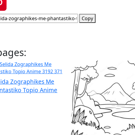
Copy
pages:
lida Zographikes Me
ntastiko Topio Anime