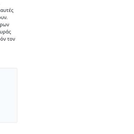
ι
 αυτές
ουν.
ήρων
ευράς
τόν τον