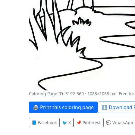
Coloring Page ID: 3192-369 · 1088×1088 px · Free fo
🖨️ Print this coloring page
⬇️ Download P
📘 Facebook
🐦 X
📌 Pinterest
💬 WhatsApp