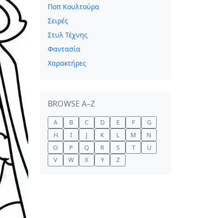
Ποπ Κουλτούρα
Σειρές
Στυλ Τέχνης
Φαντασία
Χαρακτήρες
BROWSE A–Z
A
B
C
D
E
F
G
H
I
J
K
L
M
N
O
P
Q
R
S
T
U
V
W
X
Y
Z