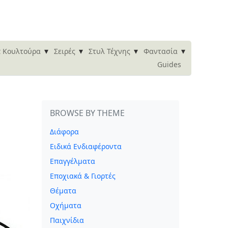
▾
▾
▾
▾
 Κουλτούρα
Σειρές
Στυλ Τέχνης
Φαντασία
Guides
BROWSE BY THEME
Διάφορα
Ειδικά Ενδιαφέροντα
Επαγγέλματα
Εποχιακά & Γιορτές
Θέματα
Οχήματα
Παιχνίδια