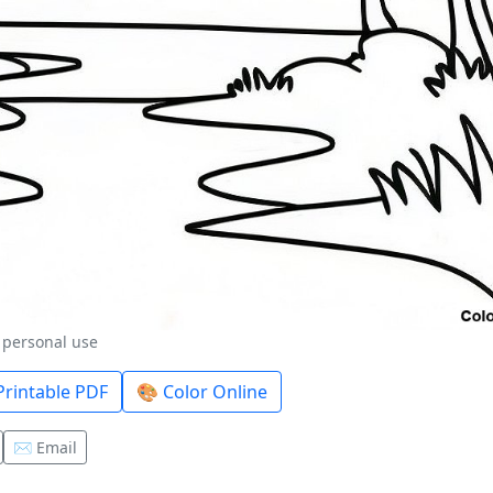
r personal use
rintable PDF
🎨 Color Online
✉️ Email