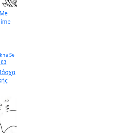
 Me
nime
 Πάσχα
κής