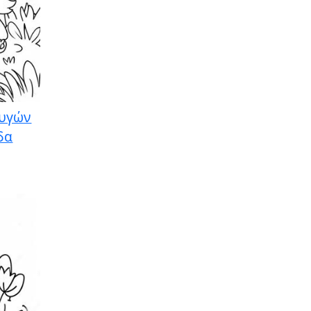
Αυγών
δα