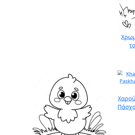
Χρωμ
τ
Χαρού
Πάσχα