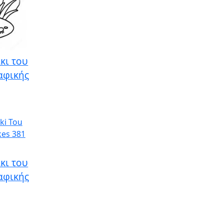
κι του
αφικής
κι του
αφικής