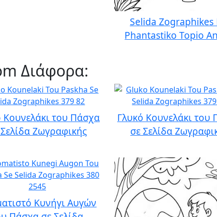
Selida Zographikes
Phantastiko Topio A
rom Διάφορα:
 Κουνελάκι του Πάσχα
Γλυκό Κουνελάκι του
 Σελίδα Ζωγραφικής
σε Σελίδα Ζωγραφι
ατιστό Κυνήγι Αυγών
ου Πάσχα σε Σελίδα