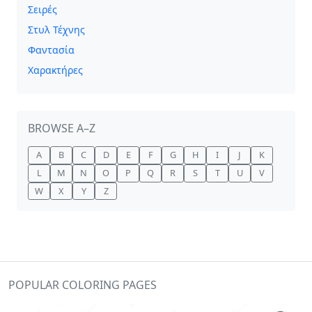
Σειρές
Στυλ Τέχνης
Φαντασία
Χαρακτήρες
BROWSE A–Z
A
B
C
D
E
F
G
H
I
J
K
L
M
N
O
P
Q
R
S
T
U
V
W
X
Y
Z
POPULAR COLORING PAGES