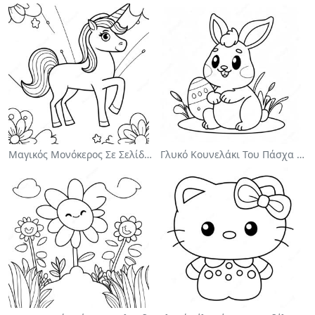
Μαγικός Μονόκερος Σε Σελίδα Ζωγραφικής Με Ουράνιο Τόξο
Γλυκό Κουνελάκι Του Πάσχα Σε Σελίδα Ζωγραφικής