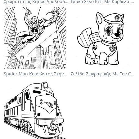
Χρωματιστός Κήπος Λουλουδιών Σε Σελίδα Ζωγραφικής
Γλυκό Χέλο Κίτι Με Κορδέλα Σελίδα Ζωγραφικής
Spider Man Κουνώντας Στην Πόλη Σελίδα Ζωγραφικής
Σελίδα Ζωγραφικής Με Τον Chase Από Την Paw Patrol