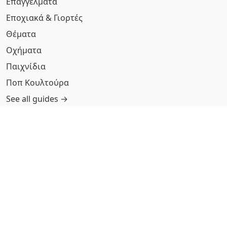
Επαγγέλματα
Εποχιακά & Γιορτές
Θέματα
Οχήματα
Παιχνίδια
Ποπ Κουλτούρα
See all guides →
More Information
Submit Coloring Pages
Terms of Use
Copyright
Difficulty Calculator
Worksheet Generator